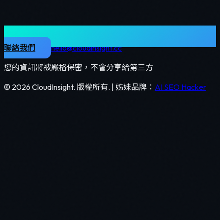
聯絡我們
hello@cloudinsight.cc
您的資訊將被嚴格保密，不會分享給第三方
©
2026
CloudInsight.
版權所有
. |
姊妹品牌
：
AI SEO Hacker